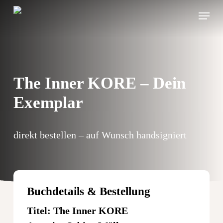
Skip
Menu
to
main
content
The Inner KORE – Dein
Exemplar
direkt bestellen – auf Wunsch handsigniert
Buchdetails & Bestellung
Titel: The Inner KORE